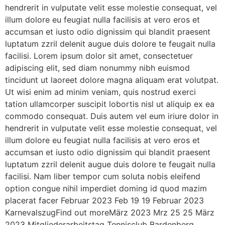
hendrerit in vulputate velit esse molestie consequat, vel
illum dolore eu feugiat nulla facilisis at vero eros et
accumsan et iusto odio dignissim qui blandit praesent
luptatum zzril delenit augue duis dolore te feugait nulla
facilisi. Lorem ipsum dolor sit amet, consectetuer
adipiscing elit, sed diam nonummy nibh euismod
tincidunt ut laoreet dolore magna aliquam erat volutpat.
Ut wisi enim ad minim veniam, quis nostrud exerci
tation ullamcorper suscipit lobortis nisl ut aliquip ex ea
commodo consequat. Duis autem vel eum iriure dolor in
hendrerit in vulputate velit esse molestie consequat, vel
illum dolore eu feugiat nulla facilisis at vero eros et
accumsan et iusto odio dignissim qui blandit praesent
luptatum zzril delenit augue duis dolore te feugait nulla
facilisi. Nam liber tempor cum soluta nobis eleifend
option congue nihil imperdiet doming id quod mazim
placerat facer Februar 2023 Feb 19 19 Februar 2023
KarnevalszugFind out moreMärz 2023 Mrz 25 25 März
2023 Mitgliederarbeitstag Tennisclub Bardenberg,