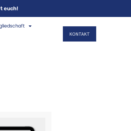
t euch!
gliedschaft
KONTAKT