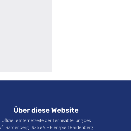
Über diese Website
Offizielle Internetseite der Tennisabteilung des
VfL Bardenberg 1936 e.V. – Hier spielt Bardenberg